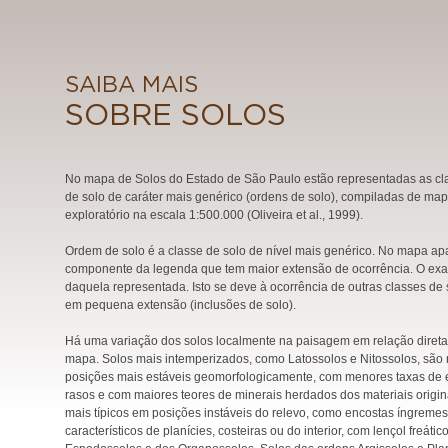
SAIBA MAIS
SOBRE SOLOS
No mapa de Solos do Estado de São Paulo estão representadas as cl
de solo de caráter mais genérico (ordens de solo), compiladas de ma
exploratório na escala 1:500.000 (Oliveira et al., 1999).
Ordem de solo é a classe de solo de nível mais genérico. No mapa ap
componente da legenda que tem maior extensão de ocorrência. O exame 
daquela representada. Isto se deve à ocorrência de outras classes de
em pequena extensão (inclusões de solo).
Há uma variação dos solos localmente na paisagem em relação direta 
mapa. Solos mais intemperizados, como Latossolos e Nitossolos, sã
posições mais estáveis geomorfologicamente, com menores taxas de e
rasos e com maiores teores de minerais herdados dos materiais origi
mais típicos em posições instáveis do relevo, como encostas íngremes
característicos de planícies, costeiras ou do interior, com lençol freát